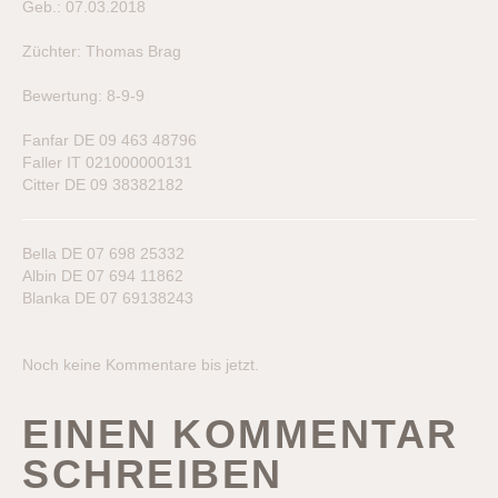
Geb.: 07.03.2018
Züchter: Thomas Brag
Bewertung: 8-9-9
Fanfar DE 09 463 48796
Faller IT 021000000131
Citter DE 09 38382182
Bella DE 07 698 25332
Albin DE 07 694 11862
Blanka DE 07 69138243
Noch keine Kommentare bis jetzt.
EINEN KOMMENTAR
SCHREIBEN